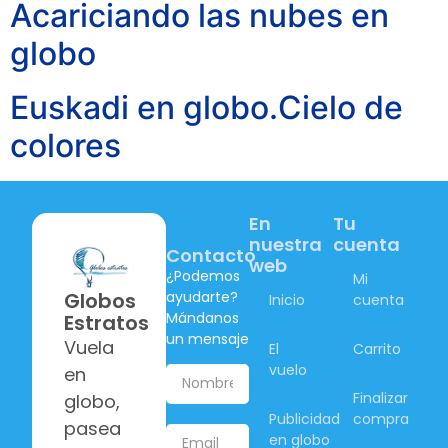
Acariciando las nubes en
globo
Euskadi en globo.Cielo de
colores
En
Tu
nuestra
cuenta
Contacto
web
¿Podemos
Mi
ayudarte?
Globos
Inicio
cuenta
Mándanos
Estratos
un mensaje
Vuela
El
Carrito
vuelo
en
Finalizar
globo,
Publicidad
compra
pasea
en globo