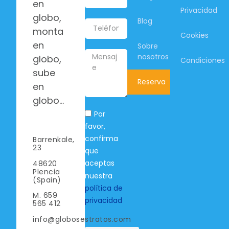
en
Privacidad
globo,
Blog
monta
Cookies
en
Sobre
nosotros
globo,
Condiciones
sube
Reserva
en
globo…
Por
favor,
confirma
Barrenkale,
23
que
aceptas
48620
Plencia
nuestra
(Spain)
política de
M. 659
privacidad
565 412
info@globosestratos.com