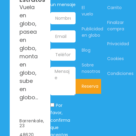
un mensaje
Vuela
El
Carrito
vuelo
en
Finalizar
globo,
Publicidad
compra
pasea
en globo
en
Privacidad
globo,
Blog
monta
Cookies
en
Sobre
nosotros
globo,
Condiciones
sube
Reserva
en
globo…
Por
favor,
confirma
Barrenkale,
23
que
aceptas
48620