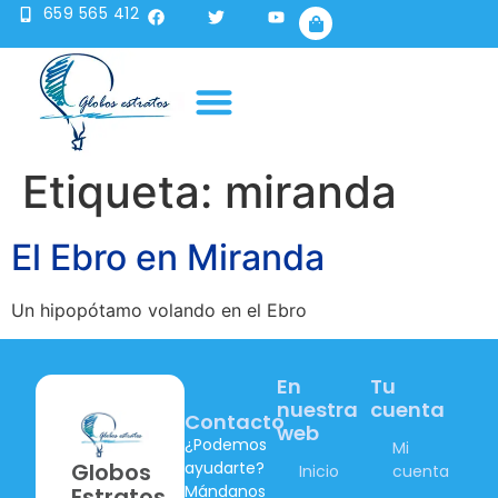
659 565 412
Publicidad en globo
Sobre nosotros
Etiqueta:
miranda
El Ebro en Miranda
Un hipopótamo volando en el Ebro
En
Tu
nuestra
cuenta
Contacto
web
¿Podemos
Mi
ayudarte?
Globos
Inicio
cuenta
Mándanos
Estratos