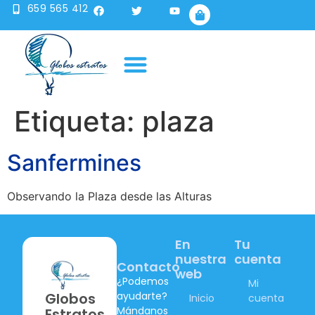
659 565 412
Publicidad en globo
Sobre nosotros
Etiqueta:
plaza
Sanfermines
Observando la Plaza desde las Alturas
En
Tu
nuestra
cuenta
Contacto
web
¿Podemos
Mi
ayudarte?
Globos
Inicio
cuenta
Mándanos
Estratos