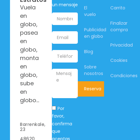
un mensaje
Vuela
El
Carrito
vuelo
en
Finalizar
globo,
Publicidad
compra
pasea
en globo
en
Privacidad
globo,
Blog
monta
Cookies
en
Sobre
nosotros
globo,
Condiciones
sube
Reserva
en
globo…
Por
favor,
confirma
Barrenkale,
23
que
aceptas
48620