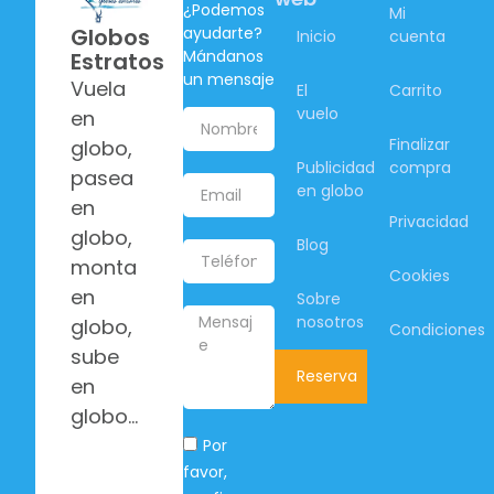
¿Podemos
Mi
ayudarte?
Globos
Inicio
cuenta
Mándanos
Estratos
un mensaje
Vuela
El
Carrito
vuelo
en
Finalizar
globo,
Publicidad
compra
pasea
en globo
en
Privacidad
globo,
Blog
monta
Cookies
en
Sobre
nosotros
globo,
Condiciones
sube
Reserva
en
globo…
Por
favor,