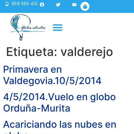
659 565 412
Publicidad en globo
Sobre nosotros
Etiqueta:
valderejo
Primavera en
Valdegovia.10/5/2014
4/5/2014.Vuelo en globo
Orduña-Murita
Acariciando las nubes en