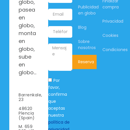
Finalizar
globo,
Publicidad
compra
pasea
en globo
en
Privacidad
globo,
Blog
monta
Cookies
en
Sobre
nosotros
globo,
Condiciones
sube
Reserva
en
globo…
Por
favor,
confirma
Barrenkale,
23
que
aceptas
48620
Plencia
nuestra
(Spain)
política de
M. 659
privacidad