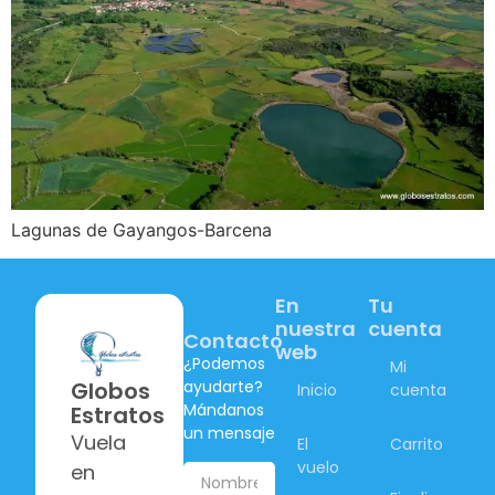
Lagunas de Gayangos-Barcena
En
Tu
nuestra
cuenta
Contacto
web
¿Podemos
Mi
ayudarte?
Globos
Inicio
cuenta
Mándanos
Estratos
un mensaje
Vuela
El
Carrito
vuelo
en