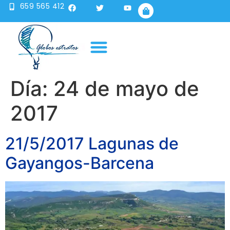
659 565 412
Publicidad en globo
Sobre nosotros
Día:
24 de mayo de
2017
21/5/2017 Lagunas de
Gayangos-Barcena